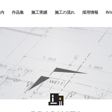
案内
作品集
施工実績
施工の流れ
採用情報
I