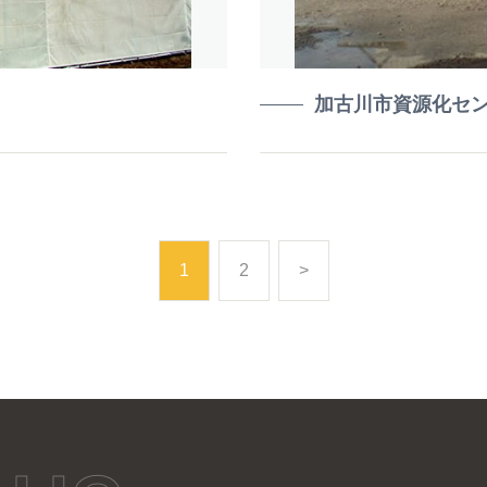
加古川市資源化セ
1
2
>